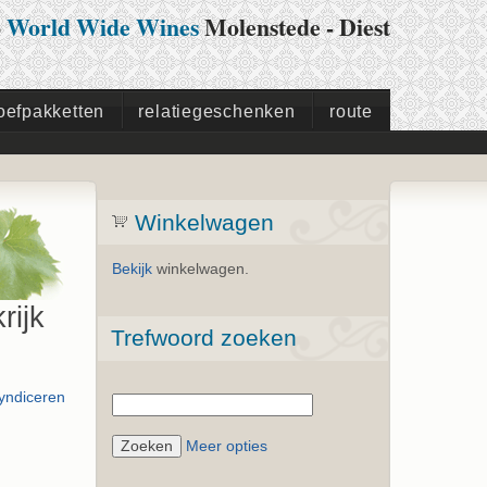
p
World Wide Wines
Molenstede - Diest
oefpakketten
relatiegeschenken
route
Winkelwagen
Bekijk
winkelwagen.
rijk
Trefwoord zoeken
Meer opties