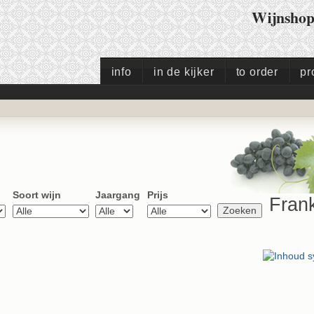
Wijnsho
info
in de kijker
to order
pr
Soort wijn
Jaargang
Prijs
Frank