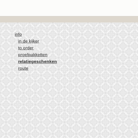
info
in de kijker
to order
proefpakketten
relatiegeschenken
route