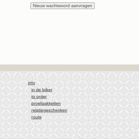
info
in de kijker
to order
proefpakketten
relatiegeschenken
route