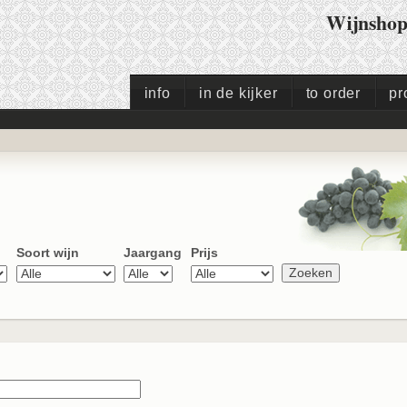
Wijnsho
info
in de kijker
to order
pr
Soort wijn
Jaargang
Prijs