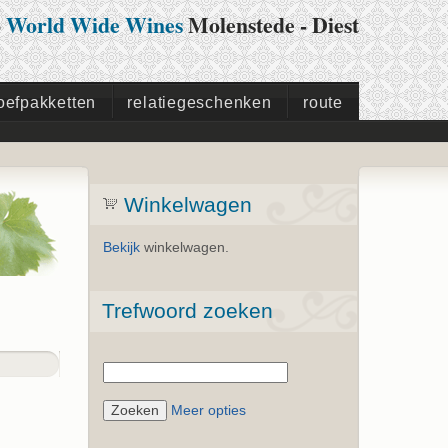
p
World Wide Wines
Molenstede - Diest
oefpakketten
relatiegeschenken
route
Winkelwagen
Bekijk
winkelwagen.
Trefwoord zoeken
Meer opties