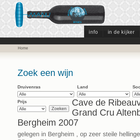
info
in de kijker
Home
Zoek een wijn
Druivenras
Land
Soo
Cave de Ribeauvi
Prijs
Grand Cru Alten
Bergheim 2007
gelegen in Bergheim , op zeer steile hellin