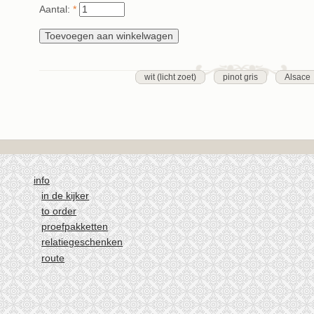
Aantal:
*
wit (licht zoet)
pinot gris
Alsace
info
in de kijker
to order
proefpakketten
relatiegeschenken
route