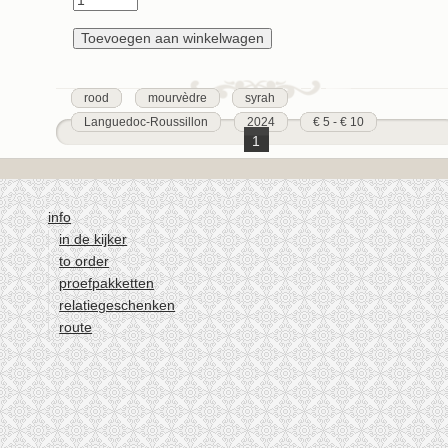
rood
mourvèdre
syrah
Languedoc-Roussillon
2024
€ 5 - € 10
1
2
3
info
4
in de kijker
5
to order
6
proefpakketten
7
relatiegeschenken
route
8
9
…
volgende ›
laatste »