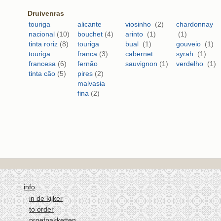
Druivenras
touriga
alicante
viosinho
(2)
chardonnay
nacional
(10)
bouchet
(4)
arinto
(1)
(1)
tinta roriz
(8)
touriga
bual
(1)
gouveio
(1)
touriga
franca
(3)
cabernet
syrah
(1)
francesa
(6)
fernão
sauvignon
(1)
verdelho
(1)
tinta cão
(5)
pires
(2)
malvasia
fina
(2)
info
in de kijker
to order
proefpakketten