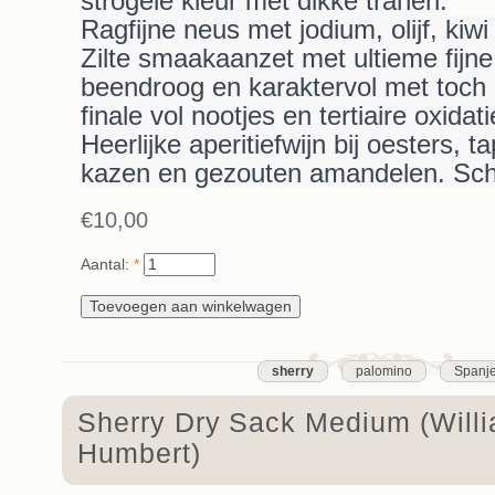
strogele kleur met dikke tranen.
Ragfijne neus met jodium, olijf, kiwi
Zilte smaakaanzet met ultieme fijne
beendroog en karaktervol met toch 
finale vol nootjes en tertiaire oxidati
Heerlijke aperitiefwijn bij oesters, 
kazen en gezouten amandelen. Sch
€10,00
Aantal:
*
sherry
palomino
Spanj
Sherry Dry Sack Medium (Will
Humbert)