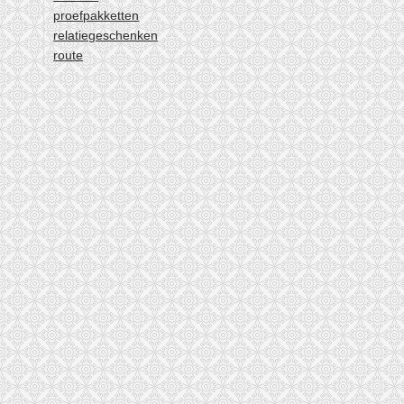
proefpakketten
relatiegeschenken
route