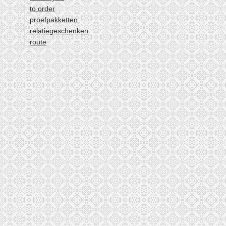
to order
proefpakketten
relatiegeschenken
route