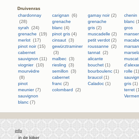
Druivenras
chardonnay
carignan
(6)
gamay noir
(2)
chenin
(28)
grenache
grenache
blanc
(
syrah
(24)
blanc
(4)
gris
(2)
gros
grenache
(19)
pinot gris
(4)
muscadelle
(2)
manse
merlot
(17)
cinsaut
(3)
petit verdot
(2)
macab
pinot noir
(15)
gewürztraminer
roussanne
(2)
marsa
cabernet
(3)
tannat
(2)
marsel
sauvignon
(11)
malbec
(3)
alicante
muscat
viognier
(10)
riesling
(3)
bouchet
(1)
d'alexa
mourvèdre
semillon
(3)
bourboulenc
(1)
rolle
(1
(8)
cabernet
braucol
(1)
sauvig
pinot
franc
(2)
Caladoc
(1)
gris
(1)
meunier
(7)
colombard
(2)
terret
(
sauvignon
Vermen
blanc
(7)
info
in de kijker