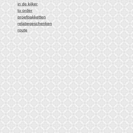
in de kijker
to order
proefpakketten
relatiegeschenken
route