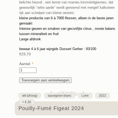
belichte heuvel . een terroir van marnes kimméridgiennes, dat
gewoonlijk "witte aarde" wordt genoemd met mergel/ kalksteen
rijk aan schelpen van kleine oesters.
kleine productie van 6 à 7000 flessen, alleen in de beste jaren
gemaakt
Intense geuren en smaken van geconfijte citrus , mooie balans
tussen mineraliteit en fruit
Lange afdronk
bewaar 4 à 6 jaar wijngids Dussert Gerber : 93/100
€29,70
Aantal:
*
wit (droog)
sauvignon blanc
Loire
2022
+ € 20
Pouilly-Fumé Figeat 2024