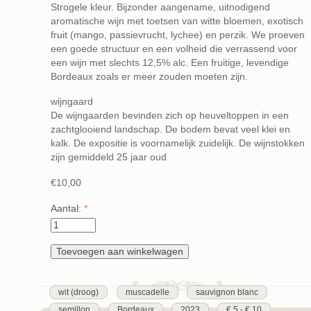
Strogele kleur. Bijzonder aangename, uitnodigend
aromatische wijn met toetsen van witte bloemen, exotisch
fruit (mango, passievrucht, lychee) en perzik. We proeven
een goede structuur en een volheid die verrassend voor
een wijn met slechts 12,5% alc. Een fruitige, levendige
Bordeaux zoals er meer zouden moeten zijn.
wijngaard
De wijngaarden bevinden zich op heuveltoppen in een
zachtglooiend landschap. De bodem bevat veel klei en
kalk. De expositie is voornamelijk zuidelijk. De wijnstokken
zijn gemiddeld 25 jaar oud.
€10,00
Aantal:
*
wit (droog)
muscadelle
sauvignon blanc
semillon
Bordeaux
2023
€ 5 - € 10