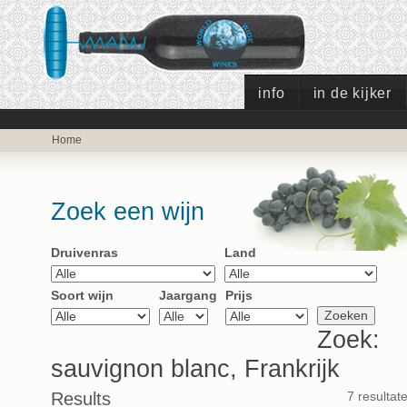
info
in de kijker
Home
Zoek een wijn
Druivenras
Land
Soort wijn
Jaargang
Prijs
Zoek:
sauvignon blanc, Frankrijk
Results
7 resultat