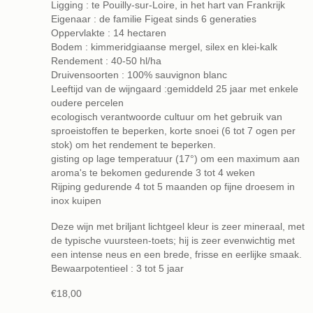
Ligging : te Pouilly-sur-Loire, in het hart van Frankrijk
Eigenaar : de familie Figeat sinds 6 generaties
Oppervlakte : 14 hectaren
Bodem : kimmeridgiaanse mergel, silex en klei-kalk
Rendement : 40-50 hl/ha
Druivensoorten : 100% sauvignon blanc
Leeftijd van de wijngaard :gemiddeld 25 jaar met enkele
oudere percelen
ecologisch verantwoorde cultuur om het gebruik van
sproeistoffen te beperken, korte snoei (6 tot 7 ogen per
stok) om het rendement te beperken.
gisting op lage temperatuur (17°) om een maximum aan
aroma's te bekomen gedurende 3 tot 4 weken
Rijping gedurende 4 tot 5 maanden op fijne droesem in
inox kuipen
Deze wijn met briljant lichtgeel kleur is zeer mineraal, met
de typische vuursteen-toets; hij is zeer evenwichtig met
een intense neus en een brede, frisse en eerlijke smaak.
Bewaarpotentieel : 3 tot 5 jaar
€18,00