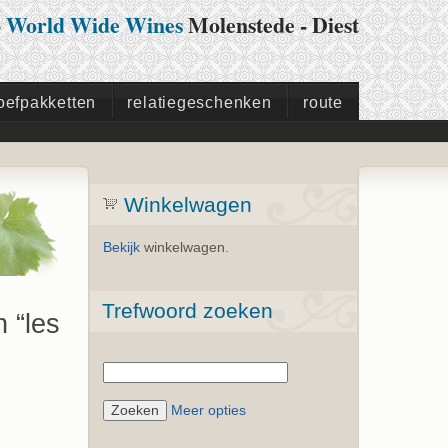
p
World Wide Wines
Molenstede - Diest
oefpakketten
relatiegeschenken
route
Winkelwagen
Bekijk
winkelwagen.
Trefwoord zoeken
 “les
Meer opties