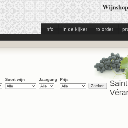
Wijnsho
info
in de kijker
to order
pr
Soort wijn
Jaargang
Prijs
Saint
Véran