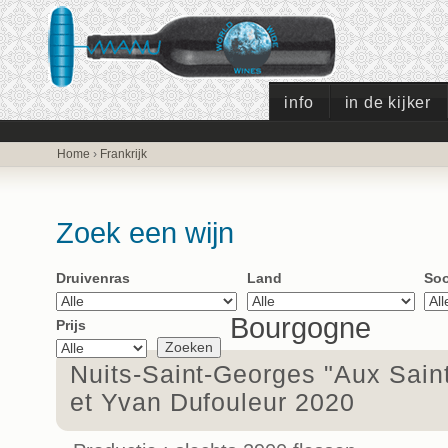
info
in de kijker
Home
›
Frankrijk
Zoek een wijn
Druivenras
Land
Soo
Bourgogne
Prijs
Nuits-Saint-Georges "Aux Sain
et Yvan Dufouleur 2020