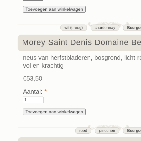
wit (droog)
chardonnay
Bourgo
Morey Saint Denis Domaine B
neus van herfstbladeren, bosgrond, licht r
vol en krachtig
€53,50
Aantal:
*
rood
pinot noir
Bourgo