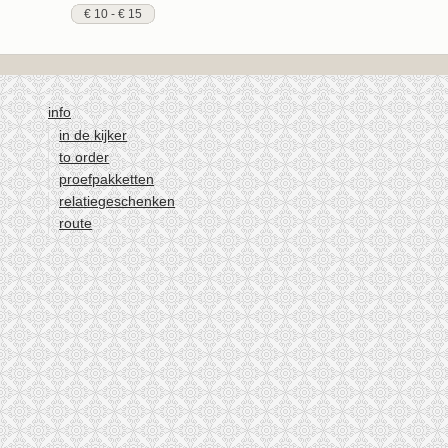
€ 10 - € 15
info
in de kijker
to order
proefpakketten
relatiegeschenken
route