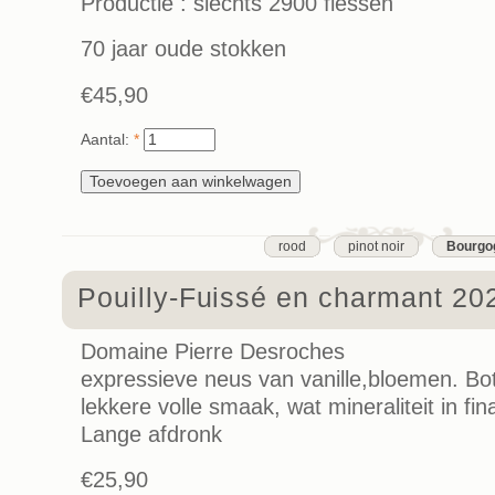
Productie : slechts 2900 flessen
70 jaar oude stokken
€45,90
Aantal:
*
rood
pinot noir
Bourgo
Pouilly-Fuissé en charmant 20
Domaine Pierre Desroches
expressieve neus van vanille,bloemen. Bo
lekkere volle smaak, wat mineraliteit in fin
Lange afdronk
€25,90