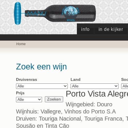
info
in de kijker
Home
Zoek een wijn
Druivenras
Land
Soo
Porto Vista Alegr
Prijs
Wijngebied: Douro
Wijnhuis: Vallegre, Vinhos do Porto S.A
Druiven: Touriga Nacional, Touriga Franca, T
Sousão en Tinta Cão