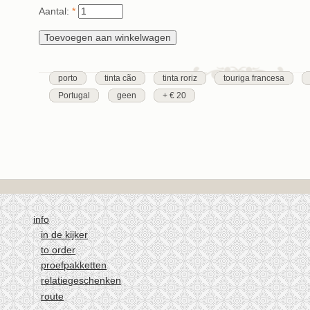
Aantal:
*
porto
tinta cão
tinta roriz
touriga francesa
Portugal
geen
+ € 20
info
in de kijker
to order
proefpakketten
relatiegeschenken
route