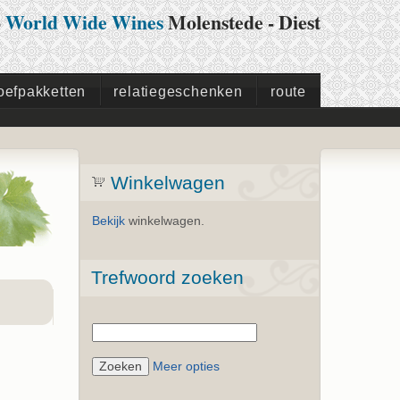
p
World Wide Wines
Molenstede - Diest
oefpakketten
relatiegeschenken
route
Winkelwagen
Bekijk
winkelwagen.
Trefwoord zoeken
Meer opties