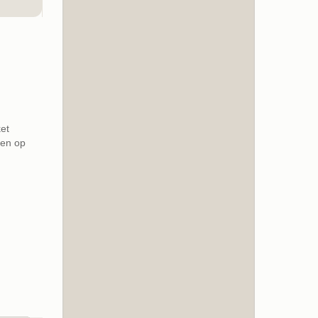
et
pen op