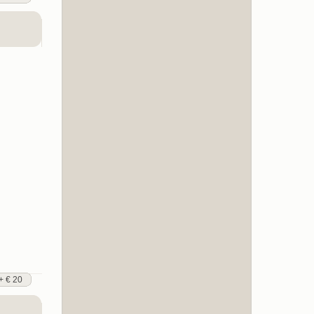
+ € 20