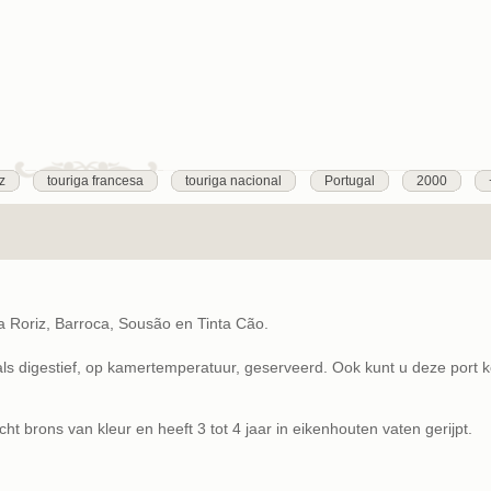
iz
touriga francesa
touriga nacional
Portugal
2000
ta Roriz, Barroca, Sousão en Tinta Cão.
ls digestief, op kamertemperatuur, geserveerd. Ook kunt u deze port 
t brons van kleur en heeft 3 tot 4 jaar in eikenhouten vaten gerijpt.