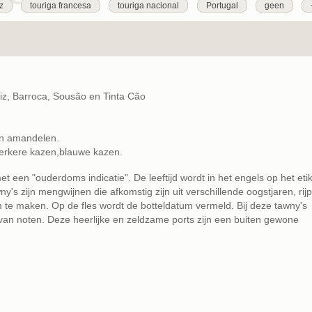
iz
touriga francesa
touriga nacional
Portugal
geen
riz, Barroca, Sousão en Tinta Cão
 en amandelen.
sterkere kazen,blauwe kazen.
t een "ouderdoms indicatie". De leeftijd wordt in het engels op het etik
y's zijn mengwijnen die afkomstig zijn uit verschillende oogstjaren, rij
m te maken. Op de fles wordt de botteldatum vermeld. Bij deze tawny's
 noten. Deze heerlijke en zeldzame ports zijn een buiten gewone