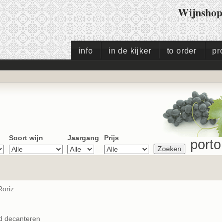
Wijnsho
info
in de kijker
to order
pr
Soort wijn
Jaargang
Prijs
porto
Roriz
nd decanteren