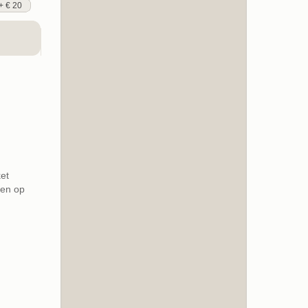
+ € 20
et
pen op