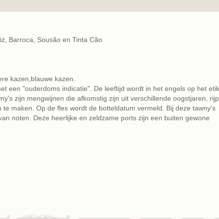
riz, Barroca, Sousão en Tinta Cão
kere kazen,blauwe kazen.
t een "ouderdoms indicatie". De leeftijd wordt in het engels op het etik
y's zijn mengwijnen die afkomstig zijn uit verschillende oogstjaren, rij
m te maken. Op de fles wordt de botteldatum vermeld. Bij deze tawny's
 noten. Deze heerlijke en zeldzame ports zijn een buiten gewone