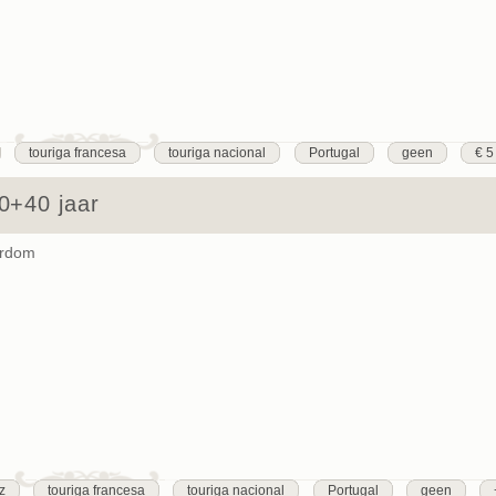
touriga francesa
touriga nacional
Portugal
geen
€ 5
0+40 jaar
erdom
iz
touriga francesa
touriga nacional
Portugal
geen