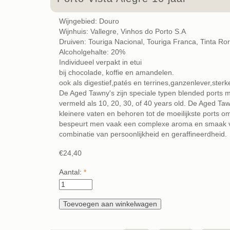
Wijngebied: Douro
Wijnhuis: Vallegre, Vinhos do Porto S.A
Druiven: Touriga Nacional, Touriga Franca, Tinta Ro
Alcoholgehalte: 20%
Individueel verpakt in etui
bij chocolade, koffie en amandelen.
ook als digestief,patés en terrines,ganzenlever,ster
De Aged Tawny's zijn speciale typen blended ports me
vermeld als 10, 20, 30, of 40 years old. De Aged Tawn
kleinere vaten en behoren tot de moeilijkste ports o
bespeurt men vaak een complexe aroma en smaak van
combinatie van persoonlijkheid en geraffineerdheid.
€24,40
Aantal:
*