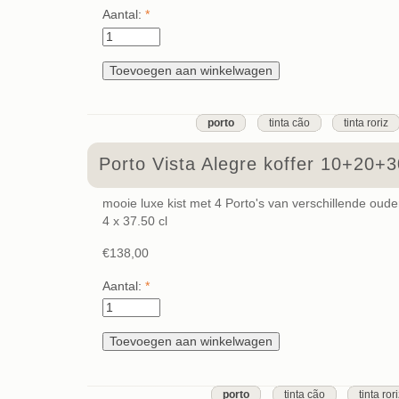
Aantal:
*
porto
tinta cão
tinta roriz
Porto Vista Alegre koffer 10+20+3
mooie luxe kist met 4 Porto's van verschillende oud
4 x 37.50 cl
€138,00
Aantal:
*
porto
tinta cão
tinta ror