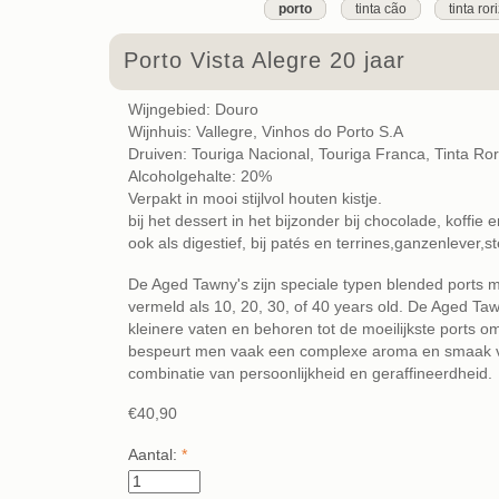
porto
tinta cão
tinta ror
Porto Vista Alegre 20 jaar
Wijngebied: Douro
Wijnhuis: Vallegre, Vinhos do Porto S.A
Druiven: Touriga Nacional, Touriga Franca, Tinta Ro
Alcoholgehalte: 20%
Verpakt in mooi stijlvol houten kistje.
bij het dessert in het bijzonder bij chocolade, koffie
ook als digestief, bij patés en terrines,ganzenlever,
De Aged Tawny's zijn speciale typen blended ports me
vermeld als 10, 20, 30, of 40 years old. De Aged Tawn
kleinere vaten en behoren tot de moeilijkste ports o
bespeurt men vaak een complexe aroma en smaak van
combinatie van persoonlijkheid en geraffineerdheid.
€40,90
Aantal:
*