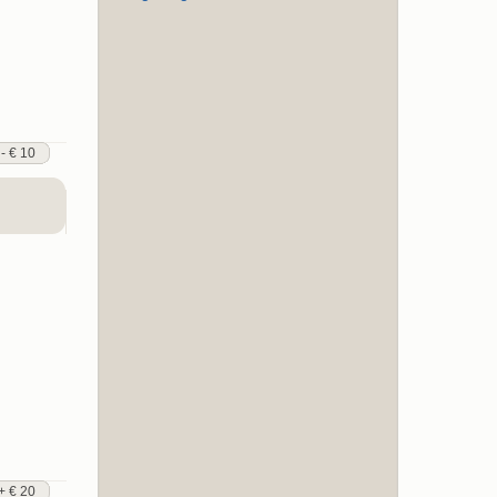
 - € 10
+ € 20