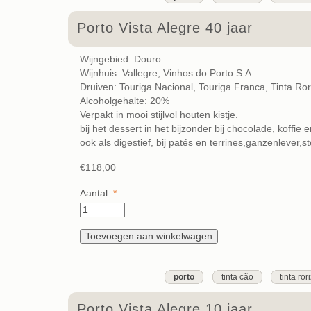
Porto Vista Alegre 40 jaar
Wijngebied: Douro
Wijnhuis: Vallegre, Vinhos do Porto S.A
Druiven: Touriga Nacional, Touriga Franca, Tinta Ro
Alcoholgehalte: 20%
Verpakt in mooi stijlvol houten kistje.
bij het dessert in het bijzonder bij chocolade, koffie
ook als digestief, bij patés en terrines,ganzenlever,
€118,00
Aantal:
*
porto
tinta cão
tinta ror
Porto Vista Alegre 10 jaar