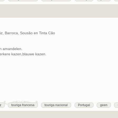
riz, Barroca, Sousão en Tinta Cão
 en amandelen.
sterkere kazen,blauwe kazen.
iz
touriga francesa
touriga nacional
Portugal
geen