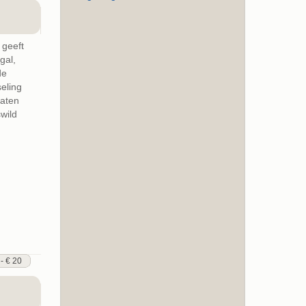
 geeft
gal,
de
eling
vaten
wild
 - € 20