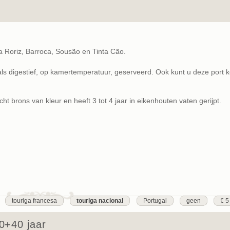
ta Roriz, Barroca, Sousão en Tinta Cão.
ls digestief, op kamertemperatuur, geserveerd. Ook kunt u deze port 
t brons van kleur en heeft 3 tot 4 jaar in eikenhouten vaten gerijpt.
touriga francesa
touriga nacional
Portugal
geen
€ 5
0+40 jaar