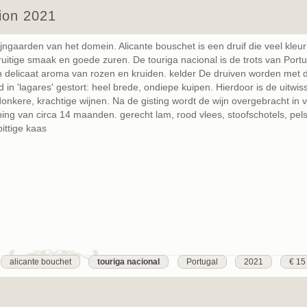
tion 2021
jngaarden van het domein. Alicante bouschet is een druif die veel kleur
ruitige smaak en goede zuren. De touriga nacional is de trots van Portu
en delicaat aroma van rozen en kruiden. kelder De druiven worden met 
in 'lagares' gestort: heel brede, ondiepe kuipen. Hierdoor is de uitwiss
 donkere, krachtige wijnen. Na de gisting wordt de wijn overgebracht in 
ing van circa 14 maanden. gerecht lam, rood vlees, stoofschotels, pels
ittige kaas
alicante bouchet
touriga nacional
Portugal
2021
€ 15