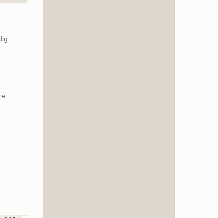
dig.
re