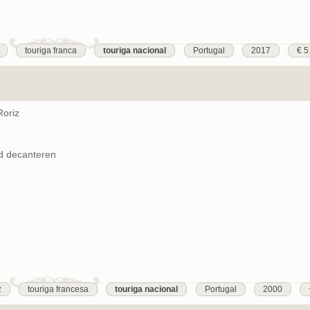
touriga franca
touriga nacional
Portugal
2017
€ 5
Roriz
nd decanteren
z
touriga francesa
touriga nacional
Portugal
2000