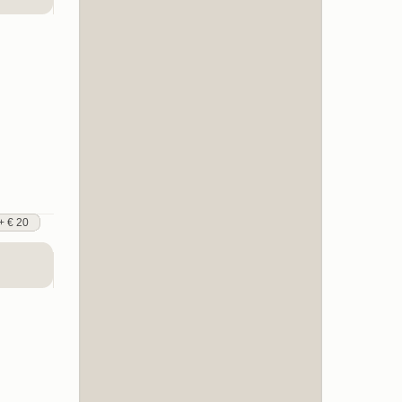
+ € 20