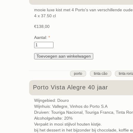
mooie luxe kist met 4 Porto's van verschillende oud
4 x 37.50 cl
€138,00
Aantal:
*
porto
tinta cão
tinta rori
Porto Vista Alegre 40 jaar
Wijngebied: Douro
Wijnhuis: Vallegre, Vinhos do Porto S.A
Druiven: Touriga Nacional, Touriga Franca, Tinta Ro
Alcoholgehalte: 20%
Verpakt in mooi stijlvol houten kistje.
bij het dessert in het bijzonder bij chocolade, koffie