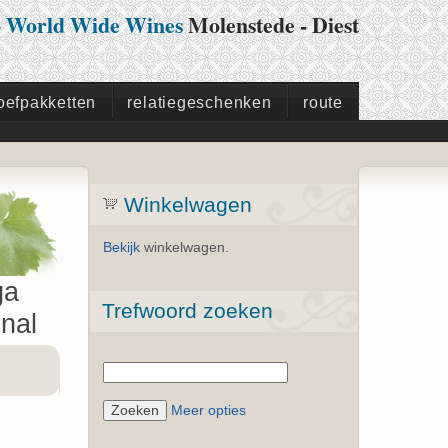
p
World Wide Wines
Molenstede - Diest
oefpakketten
relatiegeschenken
route
Winkelwagen
Bekijk
winkelwagen.
ga
Trefwoord zoeken
nal
Meer opties