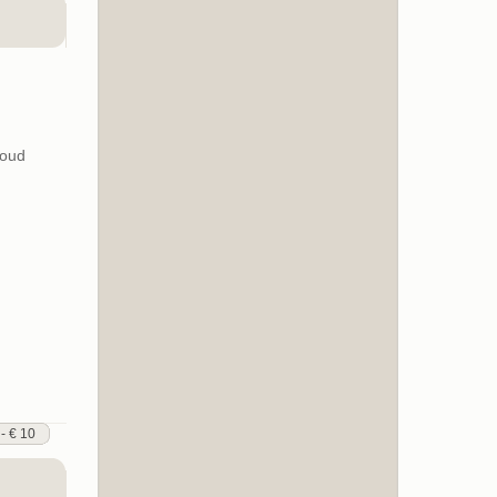
koud
 - € 10