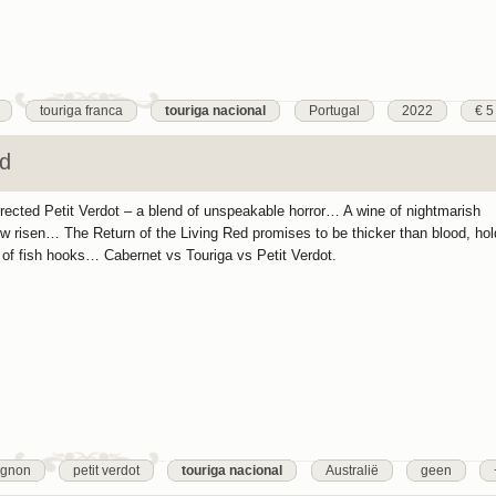
touriga franca
touriga nacional
Portugal
2022
€ 5
ed
ected Petit Verdot – a blend of unspeakable horror… A wine of nightmarish
w risen… The Return of the Living Red promises to be thicker than blood, ho
of fish hooks… Cabernet vs Touriga vs Petit Verdot.
ignon
petit verdot
touriga nacional
Australië
geen