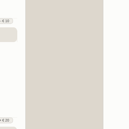
 - € 10
+ € 20