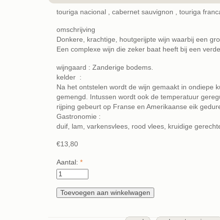
touriga nacional , cabernet sauvignon , touriga franc
omschrijving
Donkere, krachtige, houtgerijpte wijn waarbij een gr
Een complexe wijn die zeker baat heeft bij een verder
wijngaard : Zanderige bodems.
kelder :
Na het ontstelen wordt de wijn gemaakt in ondiepe 
gemengd. Intussen wordt ook de temperatuur geregul
rijping gebeurt op Franse en Amerikaanse eik gedu
Gastronomie :
duif, lam, varkensvlees, rood vlees, kruidige gerecht
€13,80
Aantal:
*