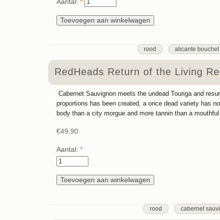
Aantal:
*
rood
alicante bouchet
RedHeads Return of the Living R
Cabernet Sauvignon meets the undead Touriga and resurr
proportions has been created, a once dead variety has no
body than a city morgue and more tannin than a mouthful 
€49,90
Aantal:
*
rood
cabernet sauv