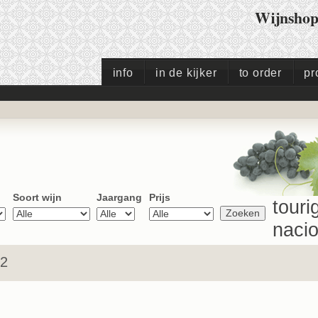
Wijnsho
info
in de kijker
to order
pr
Soort wijn
Jaargang
Prijs
touri
nacio
22