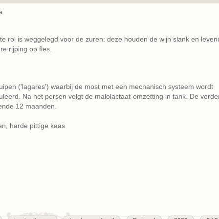
a
ote rol is weggelegd voor de zuren: deze houden de wijn slank en leven
e rijping op fles.
kuipen ('lagares') waarbij de most met een mechanisch systeem wordt
eerd. Na het persen volgt de malolactaat-omzetting in tank. De verde
rende 12 maanden.
en, harde pittige kaas