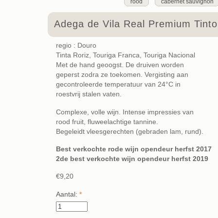
rood
cabernet sauvignon
Adega de Vila Real Premium Tint
regio : Douro
Tinta Roriz, Touriga Franca, Touriga Nacional
Met de hand geoogst. De druiven worden
geperst zodra ze toekomen. Vergisting aan
gecontroleerde temperatuur van 24°C in
roestvrij stalen vaten.
Complexe, volle wijn. Intense impressies van
rood fruit, fluweelachtige tannine.
Begeleidt vleesgerechten (gebraden lam, rund).
Best verkochte rode wijn opendeur herfst 2017
2de best verkochte wijn opendeur herfst 2019
€9,20
Aantal:
*