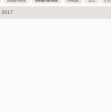
touriga franca
touriga nacional
Portugal
2022
€ 10
o 2017