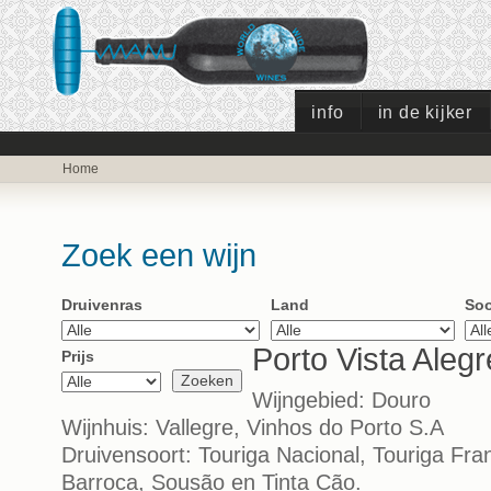
info
in de kijker
Home
Zoek een wijn
Druivenras
Land
Soo
Porto Vista Aleg
Prijs
Wijngebied: Douro
Wijnhuis: Vallegre, Vinhos do Porto S.A
Druivensoort: Touriga Nacional, Touriga Fran
Barroca, Sousão en Tinta Cão.