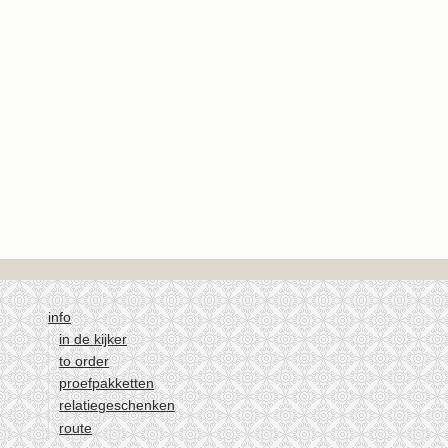
info
in de kijker
to order
proefpakketten
relatiegeschenken
route