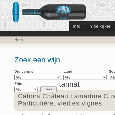
info
in de kijker
Home
Zoek een wijn
Druivenras
Land
Soo
tannat
Prijs
Cahors Château Lamartine Cu
Particulière, vieilles vignes