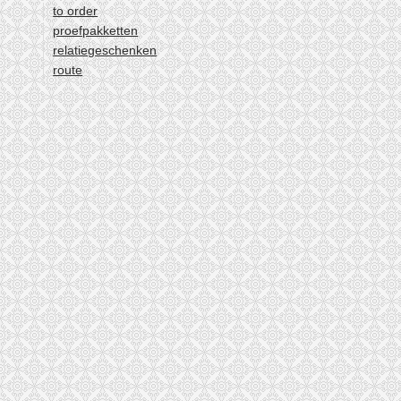
to order
proefpakketten
relatiegeschenken
route