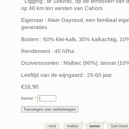
Ligging : te Soturac, op de terrassen van d
op 40 km ten westen van Cahors
Eigenaar : Alain Gayraud, een familiaal ei
generaties.
Bodem : 60% klei-kalk, 30% kalkachtig, 10% 
Rendement : 45 hl/ha
Druivensoorten : Malbec (90%), tannat (10
Leeftijd van de wijngaard : 25-60 jaar
€16,90
Aantal:
*
rood
malbec
tannat
Sud-Ouest