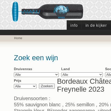
info
in de kijker
Home
Zoek een wijn
Druivenras
Land
Soo
Bordeaux Châte
Prijs
Freynelle 2023
Druivensoorten :
55% sauvignon blanc , 25% semillon , 20%
Strogele kleur. Bijzonder aangename, uitno