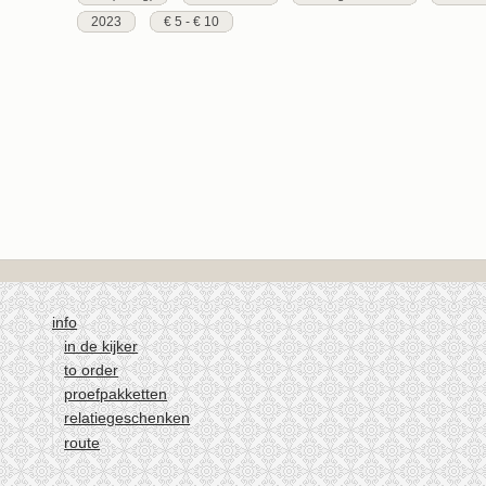
2023
€ 5 - € 10
info
in de kijker
to order
proefpakketten
relatiegeschenken
route