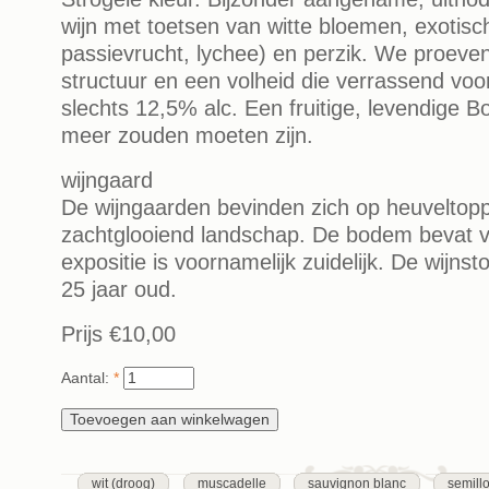
wijn met toetsen van witte bloemen, exotisc
passievrucht, lychee) en perzik. We proev
structuur en een volheid die verrassend voo
slechts 12,5% alc. Een fruitige, levendige B
meer zouden moeten zijn.
wijngaard
De wijngaarden bevinden zich op heuveltop
zachtglooiend landschap. De bodem bevat ve
expositie is voornamelijk zuidelijk. De wijns
25 jaar oud.
Prijs
€10,00
Aantal:
*
wit (droog)
muscadelle
sauvignon blanc
semill