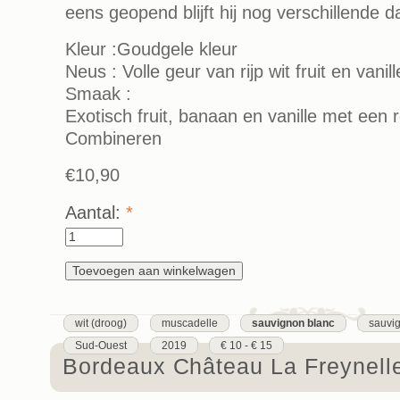
eens geopend blijft hij nog verschillende 
Kleur :Goudgele kleur
Neus : Volle geur van rijp wit fruit en vani
Smaak :
Exotisch fruit, banaan en vanille met een
Combineren
€10,90
Aantal:
*
wit (droog)
muscadelle
sauvignon blanc
sauvig
Sud-Ouest
2019
€ 10 - € 15
Bordeaux Château La Freynell