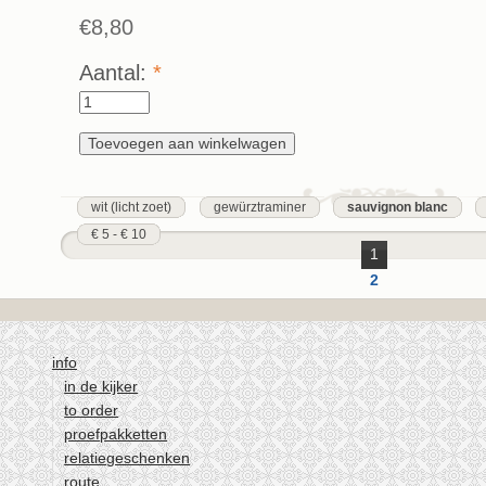
€8,80
Aantal:
*
wit (licht zoet)
gewürztraminer
sauvignon blanc
€ 5 - € 10
1
2
volgende ›
laatste »
info
in de kijker
to order
proefpakketten
relatiegeschenken
route