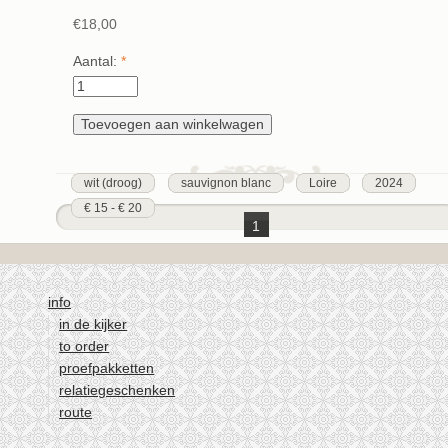
€18,00
Aantal:
*
wit (droog)
sauvignon blanc
Loire
2024
€ 15 - € 20
1
2
volgende ›
info
laatste »
in de kijker
to order
proefpakketten
relatiegeschenken
route