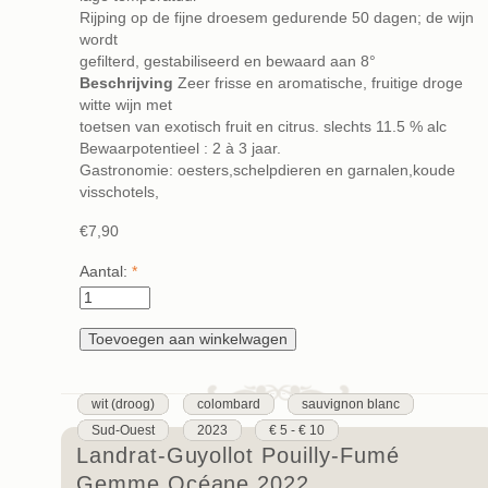
Rijping op de fijne droesem gedurende 50 dagen; de wijn
wordt
gefilterd, gestabiliseerd en bewaard aan 8°
Beschrijving
Zeer frisse en aromatische, fruitige droge
witte wijn met
toetsen van exotisch fruit en citrus. slechts 11.5 % alc
Bewaarpotentieel : 2 à 3 jaar.
Gastronomie: oesters,schelpdieren en garnalen,koude
visschotels,
€7,90
Aantal:
*
wit (droog)
colombard
sauvignon blanc
Sud-Ouest
2023
€ 5 - € 10
Landrat-Guyollot Pouilly-Fumé
Gemme Océane 2022