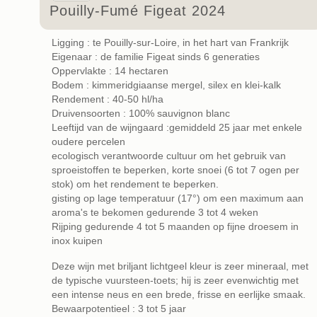
Pouilly-Fumé Figeat 2024
Ligging : te Pouilly-sur-Loire, in het hart van Frankrijk
Eigenaar : de familie Figeat sinds 6 generaties
Oppervlakte : 14 hectaren
Bodem : kimmeridgiaanse mergel, silex en klei-kalk
Rendement : 40-50 hl/ha
Druivensoorten : 100% sauvignon blanc
Leeftijd van de wijngaard :gemiddeld 25 jaar met enkele
oudere percelen
ecologisch verantwoorde cultuur om het gebruik van
sproeistoffen te beperken, korte snoei (6 tot 7 ogen per
stok) om het rendement te beperken.
gisting op lage temperatuur (17°) om een maximum aan
aroma's te bekomen gedurende 3 tot 4 weken
Rijping gedurende 4 tot 5 maanden op fijne droesem in
inox kuipen
Deze wijn met briljant lichtgeel kleur is zeer mineraal, met
de typische vuursteen-toets; hij is zeer evenwichtig met
een intense neus en een brede, frisse en eerlijke smaak.
Bewaarpotentieel : 3 tot 5 jaar