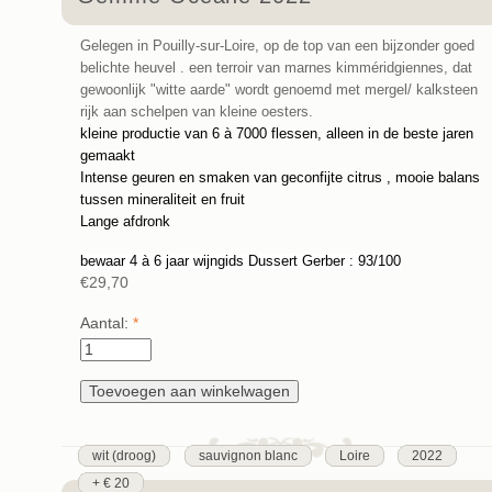
Gelegen in Pouilly-sur-Loire, op de top van een bijzonder goed
belichte heuvel . een terroir van marnes kimméridgiennes, dat
gewoonlijk "witte aarde" wordt genoemd met mergel/ kalksteen
rijk aan schelpen van kleine oesters.
kleine productie van 6 à 7000 flessen, alleen in de beste jaren
gemaakt
Intense geuren en smaken van geconfijte citrus , mooie balans
tussen mineraliteit en fruit
Lange afdronk
bewaar 4 à 6 jaar wijngids Dussert Gerber : 93/100
€29,70
Aantal:
*
wit (droog)
sauvignon blanc
Loire
2022
+ € 20