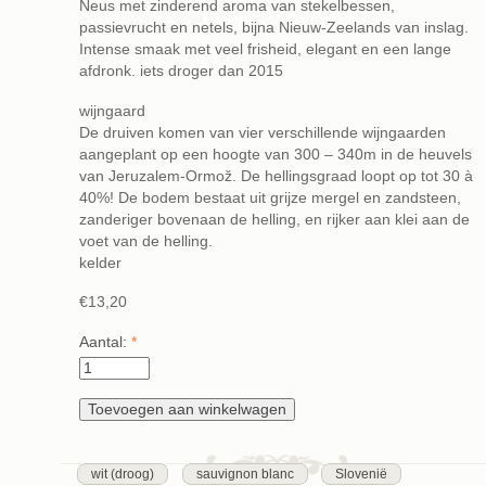
Neus met zinderend aroma van stekelbessen,
passievrucht en netels, bijna Nieuw-Zeelands van inslag.
Intense smaak met veel frisheid, elegant en een lange
afdronk. iets droger dan 2015
wijngaard
De druiven komen van vier verschillende wijngaarden
aangeplant op een hoogte van 300 – 340m in de heuvels
van Jeruzalem-Ormož. De hellingsgraad loopt op tot 30 à
40%! De bodem bestaat uit grijze mergel en zandsteen,
zanderiger bovenaan de helling, en rijker aan klei aan de
voet van de helling.
kelder
€13,20
Aantal:
*
wit (droog)
sauvignon blanc
Slovenië