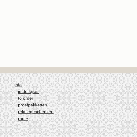
info
in de kijker
to order
proefpakketten
relatiegeschenken
route