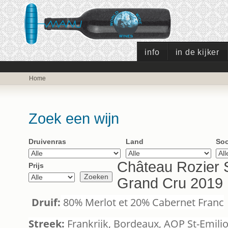
info
in de kijker
Home
Zoek een wijn
Druivenras
Land
Soo
Château Rozier S
Prijs
Grand Cru 2019
Druif:
80% Merlot et 20% Cabernet Franc
Streek:
Frankrijk, Bordeaux, AOP St-Emili