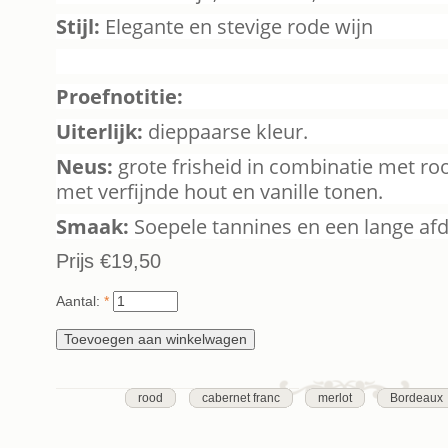
Stijl:
Elegante en stevige rode wijn
Proefnotitie:
Uiterlijk:
dieppaarse kleur.
Neus:
grote frisheid in combinatie met roo
met verfijnde hout en vanille tonen.
Smaak:
Soepele tannines en een lange af
Prijs
€19,50
Aantal:
*
rood
cabernet franc
merlot
Bordeaux