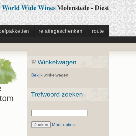
p
World Wide Wines
Molenstede - Diest
oefpakketten
relatiegeschenken
route
Winkelwagen
Bekijk
winkelwagen.
e
Trefwoord zoeken
tom
Meer opties