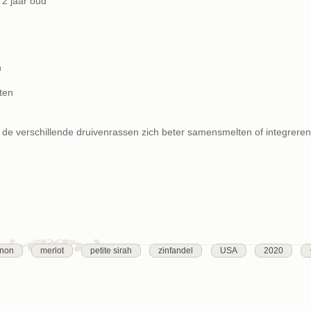
 2 jaar oud
n
ten
n de verschillende druivenrassen zich beter samensmelten of integreren
gnon
merlot
petite sirah
zinfandel
USA
2020