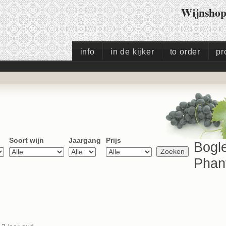
Wijnsho
info
in de kijker
to order
pr
Soort wijn
Jaargang
Prijs
Bogl
Phan