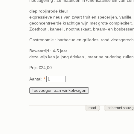
houtlagering : 28 maanden in Amerikaanse eik van 1en
diep robijnrode kleur
expressieve neus van zwart fruit en specerijen, vanille.
geconcentreerde krachtige wijn met grote complexiteit.
Zoethout , kaneel , nootmuskaat, braam- en bosbesse
Gastronomie : barbecue en grillades, rood vleesgerech
Bewaartijd : 4-5 jaar
deze wijn kan je jong drinken , maar na oudering zulle
Prijs
€24,00
Aantal:
*
rood
cabernet sauvi