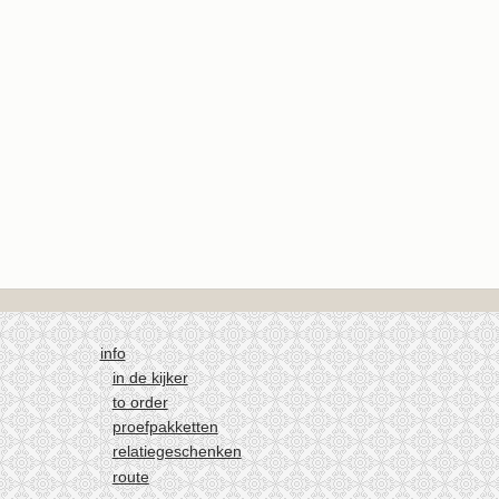
info
in de kijker
to order
proefpakketten
relatiegeschenken
route