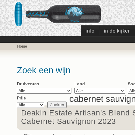
info
in de kijker
Home
Zoek een wijn
Druivenras
Land
Soo
cabernet sauvig
Prijs
Deakin Estate Artisan's Blend 
Cabernet Sauvignon 2023