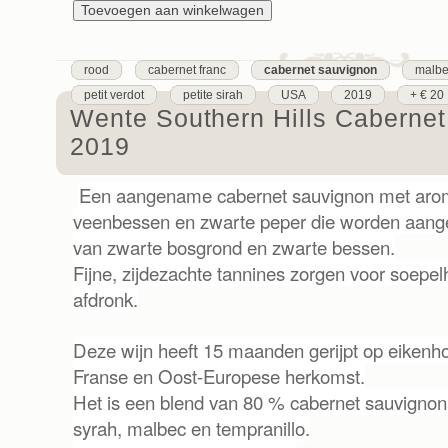
rood
cabernet franc
cabernet sauvignon
malb
petit verdot
petite sirah
USA
2019
+ € 20
Wente Southern Hills Caberne
2019
Een aangename cabernet sauvignon met aro
veenbessen en zwarte peper die worden aang
van zwarte bosgrond en zwarte bessen.
Fijne, zijdezachte tannines zorgen voor soepel
afdronk.
Deze wijn heeft 15 maanden gerijpt op eikenh
Franse en Oost-Europese herkomst.
Het is een blend van 80 % cabernet sauvignon, 
syrah, malbec en tempranillo.