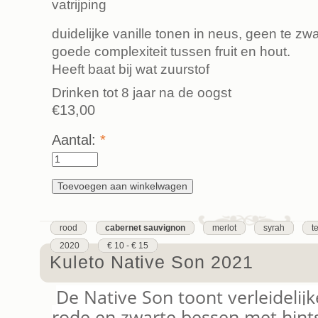
vatrijping
duidelijke vanille tonen in neus, geen te zw
goede complexiteit tussen fruit en hout.
Heeft baat bij wat zuurstof
Drinken tot 8 jaar na de oogst
€13,00
Aantal:
*
rood
cabernet sauvignon
merlot
syrah
t
2020
€ 10 - € 15
Kuleto Native Son 2021
De Native Son toont verleidelij
rode en zwarte bessen met hint