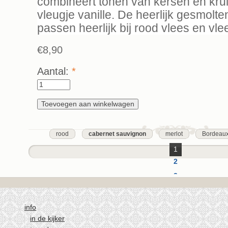
combineert tonen van kersen en kru
vleugje vanille. De heerlijk gesmolte
passen heerlijk bij rood vlees en v
€8,90
Aantal:
*
rood
cabernet sauvignon
merlot
Bordeau
1
2
3
4
5
info
in de kijker
volgende ›