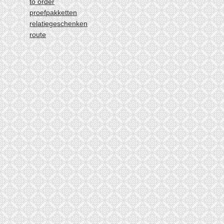
to order
laatste »
proefpakketten
relatiegeschenken
route