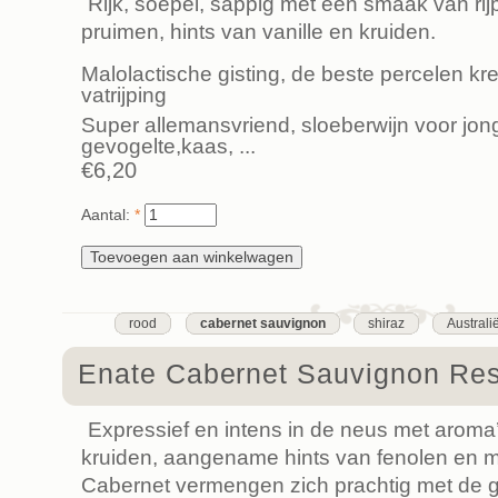
Rijk, soepel, sappig met een smaak van ri
pruimen, hints van vanille en kruiden.
Malolactische gisting, de beste percelen 
vatrijping
Super allemansvriend, sloeberwijn voor jong
gevogelte,kaas, ...
€6,20
Aantal:
*
rood
cabernet sauvignon
shiraz
Australi
Enate Cabernet Sauvignon Re
Expressief en intens in de neus met aroma’
kruiden, aangename hints van fenolen en m
Cabernet vermengen zich prachtig met de g