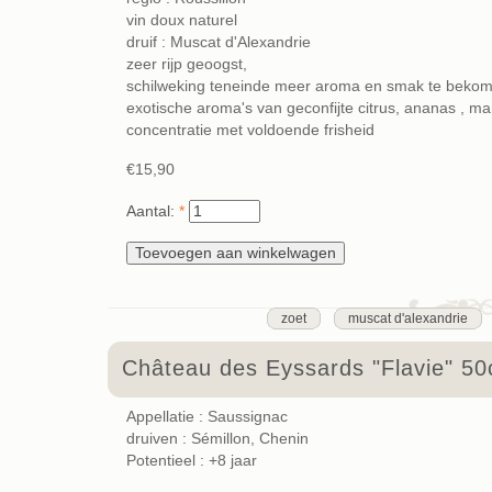
vin doux naturel
druif : Muscat d'Alexandrie
zeer rijp geoogst,
schilweking teneinde meer aroma en smak te bekom
exotische aroma's van geconfijte
citrus, ananas , m
concentratie met voldoende frisheid
€15,90
Aantal:
*
zoet
muscat d'alexandrie
Château des Eyssards "Flavie" 50
Appellatie : Saussignac
druiven : Sémillon, Chenin
Potentieel : +8 jaar