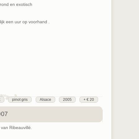
rond en exotisch
ijk een uur op voorhand .
t
pinot gris
Alsace
2005
+ € 20
007
 van Ribeauvillé.