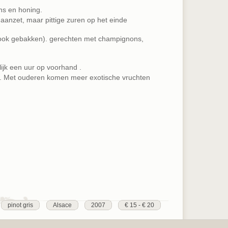
s en honing.
e aanzet, maar pittige zuren op het einde
 (ook gebakken). gerechten met champignons,
ijk een uur op voorhand .
el. Met ouderen komen meer exotische vruchten
pinot gris
Alsace
2007
€ 15 - € 20