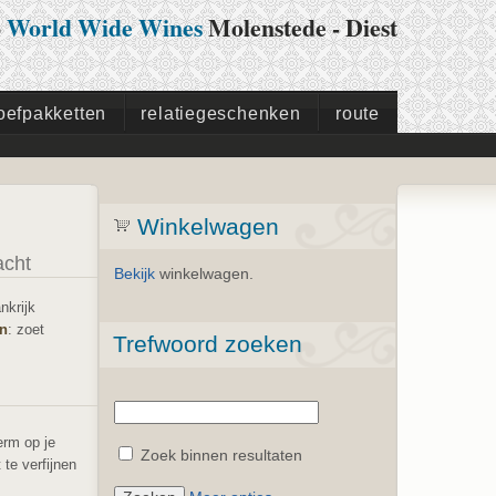
p
World Wide Wines
Molenstede - Diest
oefpakketten
relatiegeschenken
route
Winkelwagen
acht
Bekijk
winkelwagen.
ankrijk
jn
: zoet
Trefwoord zoeken
erm op je
Zoek binnen resultaten
te verfijnen