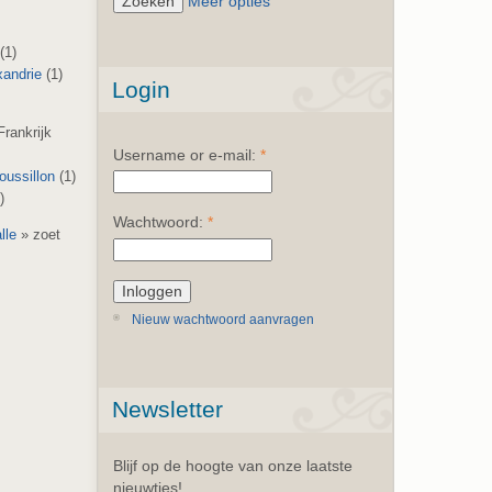
Meer opties
(1)
xandrie
(1)
Login
Frankrijk
Username or e-mail:
*
ussillon
(1)
)
Wachtwoord:
*
alle
» zoet
Nieuw wachtwoord aanvragen
Newsletter
Blijf op de hoogte van onze laatste
nieuwtjes!