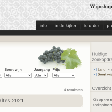
Wijnsho
info
in de kijker
to order
pr
Huidige
zoekopdr
[×]
Land
: Fr
Soort wijn
Jaargang
Prijs
[×]
Soort wi
Overzicht
4 resultaten
ltes 2021
Klik op een t
zoekopdracht 