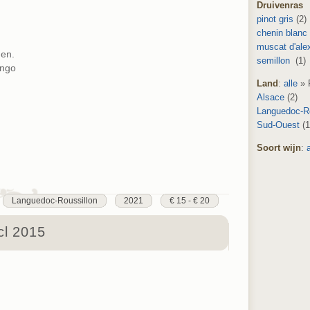
Druivenras
pinot gris
(2)
chenin blanc
muscat d'ale
en.
semillon
(1)
ango
Land
:
alle
» 
Alsace
(2)
Languedoc-Ro
Sud-Ouest
(1
Soort wijn
:
Languedoc-Roussillon
2021
€ 15 - € 20
cl 2015