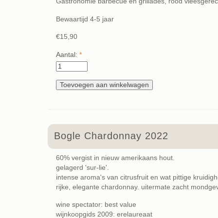
Gastronomie barbecue en grillades, rood vleesgerec
Bewaartijd 4-5 jaar
€15,90
Aantal:
*
Bogle Chardonnay 2022
60% vergist in nieuw amerikaans hout.
gelagerd 'sur-lie'.
intense aroma's van citrusfruit en wat pittige kruidig
rijke, elegante chardonnay. uitermate zacht mondgev
wine spectator: best value
wijnkoopgids 2009: erelaureaat