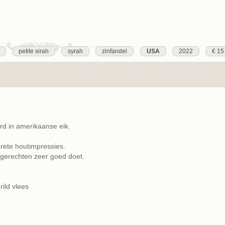
petite sirah
syrah
zinfandel
USA
2022
€ 15
d in amerikaanse eik.
crete houtimpressies.
l gerechten zeer goed doet.
ild vlees