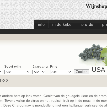
Wijnsho
info
in de kijker
to order
pr
Soort wijn
Jaargang
Prijs
USA
2022
de andere helft op inox vaten. Geniet van de goudgele kleur en de arom
. Tevens vallen de citrus en het tropisch fruit op in de neus. In de mo
out. Deze Chardonnay is mondvullend met een halflange, verfrissende a