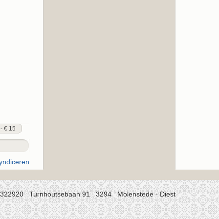
 - € 15
/322920 Turnhoutsebaan 91 3294 Molenstede - Diest