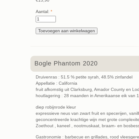
€15,90
Aantal:
*
Bogle Phantom 2020
Druivenras : 51.5 % petite syrah, 48.5% zinfandel
Appellatie : California
fruit afkomstig uit Clarksburg, Amador County en Lod
houtlagering : 28 maanden in Amerikaanse eik van 1
diep robijnrode kleur
expressieve neus van zwart fruit en specerijen, vanill
geconcentreerde krachtige wijn met grote complexitei
Zoethout , kaneel , nootmuskaat, braam- en bosbes
Gastronomie : barbecue en grillades, rood vleesger