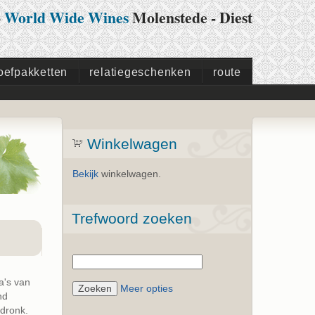
p
World Wide Wines
Molenstede - Diest
oefpakketten
relatiegeschenken
route
Winkelwagen
Bekijk
winkelwagen.
Trefwoord zoeken
a's van
Meer opties
nd
fdronk.