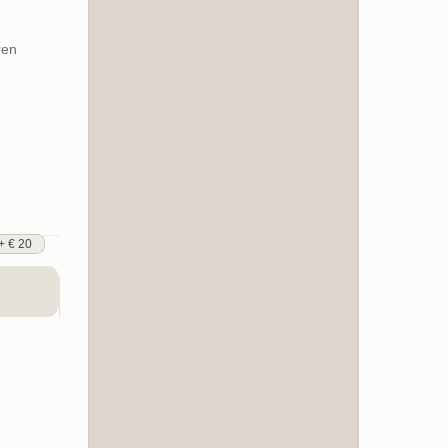
ren
+ € 20