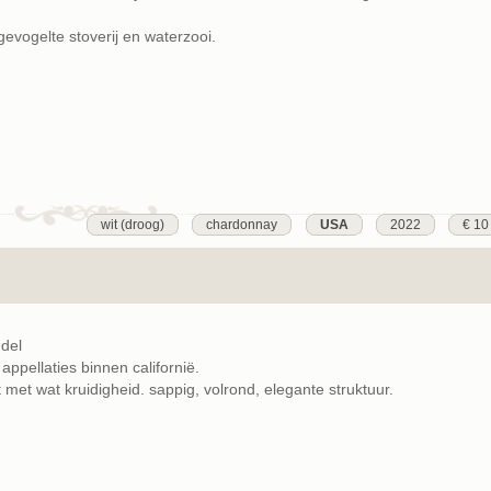
 gevogelte stoverij en waterzooi.
wit (droog)
chardonnay
USA
2022
€ 10
ndel
ppellaties binnen californië.
 met wat kruidigheid. sappig, volrond, elegante struktuur.