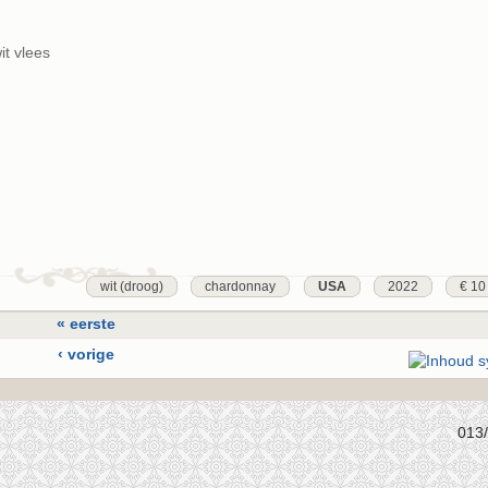
t vlees
wit (droog)
chardonnay
USA
2022
€ 10
« eerste
‹ vorige
1
2
013