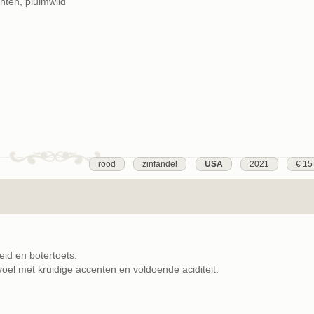
hten, pluimwild
rood
zinfandel
USA
2021
€ 15
heid en botertoets.
oel met kruidige accenten en voldoende aciditeit.