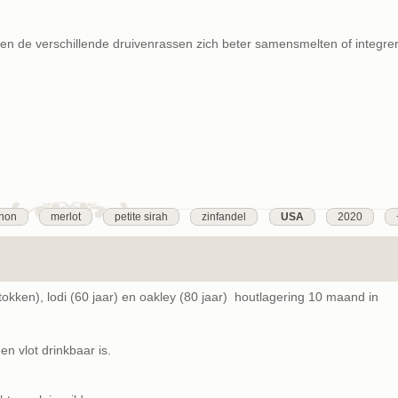
llen de verschillende druivenrassen zich beter samensmelten of integre
gnon
merlot
petite sirah
zinfandel
USA
2020
tokken), lodi (60 jaar) en oakley (80 jaar) houtlagering 10 maand in
n vlot drinkbaar is.