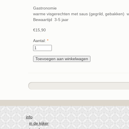
Gastronomie
warme visgerechten met saus (gegrild, gebakken) wi
Bewaartijd 3-5 jaar
€15,90
Aantal:
*
info
in de kijker