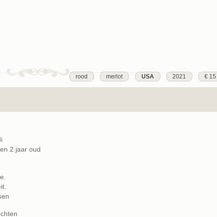
rood
merlot
USA
2021
€ 15
i
en 2 jaar oud
e.
t.
sen
echten