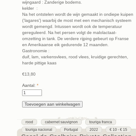
wijngaard : Zanderige bodems.
kelder :
Na het ontstelen wordt de wijn gemaakt in ondiepe kuipen
('lagares') waarbij de most met een mechanisch systeem
wordt gemengd. Intussen wordt ook de temperatuur
gereguleerd. Na het persen volgt de malolactaat-
omzetting in tank. De verdere rijping gebeurt op Franse
en Amerikaanse eik gedurende 12 maanden.
Gastronomie :
duif, lam, varkensvlees, rood vlees, kruidige gerechten,
harde pittige kaas
€13,80
Aantal:
*
rood
cabernet sauvignon
touriga franca
touriga nacional
Portugal
2022
€ 10 - € 15