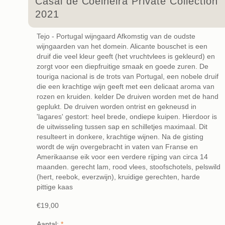
Casal de Coelheira Private Collection
2021
Tejo - Portugal wijngaard Afkomstig van de oudste
wijngaarden van het domein. Alicante bouschet is een
druif die veel kleur geeft (het vruchtvlees is gekleurd) en
zorgt voor een diepfruitige smaak en goede zuren. De
touriga nacional is de trots van Portugal, een nobele druif
die een krachtige wijn geeft met een delicaat aroma van
rozen en kruiden. kelder De druiven worden met de hand
geplukt. De druiven worden ontrist en gekneusd in
'lagares' gestort: heel brede, ondiepe kuipen. Hierdoor is
de uitwisseling tussen sap en schilletjes maximaal. Dit
resulteert in donkere, krachtige wijnen. Na de gisting
wordt de wijn overgebracht in vaten van Franse en
Amerikaanse eik voor een verdere rijping van circa 14
maanden. gerecht lam, rood vlees, stoofschotels, pelswild
(hert, reebok, everzwijn), kruidige gerechten, harde
pittige kaas
€19,00
Aantal:
*