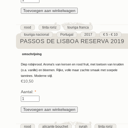
rood
tinta roriz
touriga franca
touriga nacional
Portugal
2017
€ 5 - € 10
PASSOS DE LISBOA RESERVA 2019
omschrijving
Diep robijnrood. Aroma's van kersen en rood fruit, met toetsen van kruiden
(o.a. vanille) en bloemen. Rijke, volle maar zachte smaak met soepele
tannines. Moderne stijl.
€10,50
Aantal:
*
rood
alicante bouchet
syrah
tinta roriz