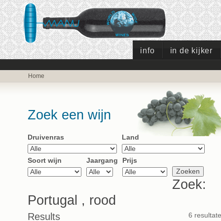
info
in de kijker
Home
Zoek een wijn
Druivenras
Land
Soort wijn
Jaargang
Prijs
Zoek:
Portugal , rood
Results
6 resultat