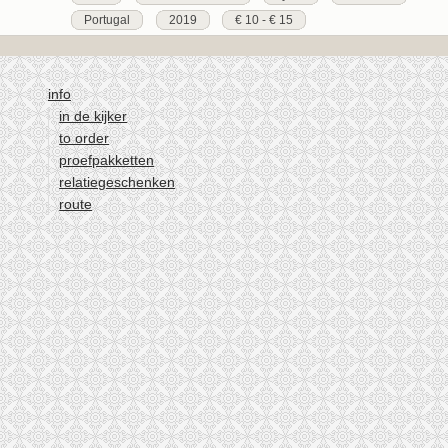
Portugal
2019
€ 10 - € 15
info
in de kijker
to order
proefpakketten
relatiegeschenken
route