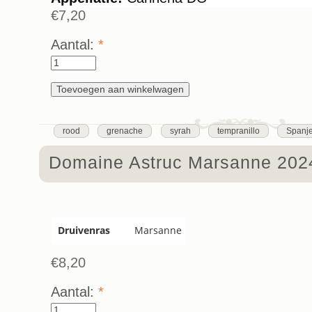
€7,20
Aantal:
*
rood
grenache
syrah
tempranillo
Spanj
Domaine Astruc Marsanne 202
Druivenras
Marsanne
€8,20
Aantal:
*