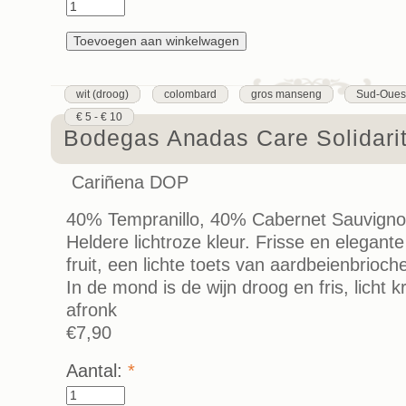
wit (droog)
colombard
gros manseng
Sud-Oues
€ 5 - € 10
Bodegas Anadas Care Solidari
Cariñena DOP
40% Tempranillo, 40% Cabernet Sauvigno
Heldere lichtroze kleur. Frisse en elegant
fruit, een lichte toets van aardbeienbrioch
In de mond is de wijn droog en fris, licht k
afronk
€7,90
Aantal:
*