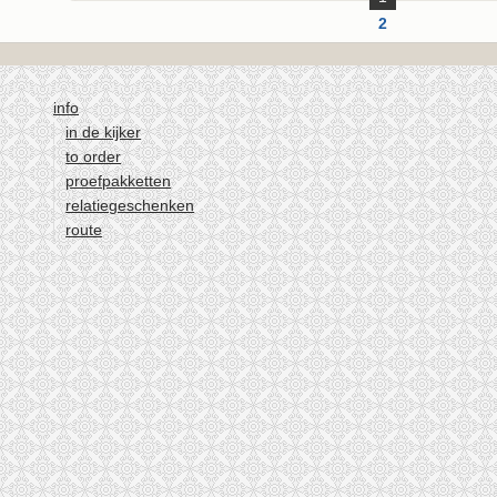
2
3
4
info
5
in de kijker
volgende ›
to order
laatste »
proefpakketten
relatiegeschenken
route