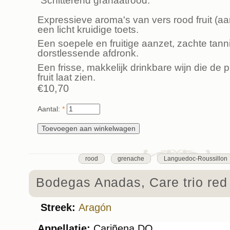
Schitterend granaatrood.
Expressieve aroma's van vers rood fruit (aar
een licht kruidige toets.
Een soepele en fruitige aanzet, zachte tann
dorstlessende afdronk.
Een frisse, makkelijk drinkbare wijn die de 
fruit laat zien.
€10,70
Aantal:
*
rood
grenache
Languedoc-Roussillon
Bodegas Anadas, Care trio red
Streek:
Aragón
Appellatie:
Cariñena DO